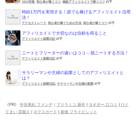
SEO対策
,
初心者が稼ぐコツ
,
物販アフィリエイトで稼ぐコツ
の下
時給1万円を実現する！誰でも稼げるアフィリエイト活用
法！
アクセストレード
,
初心者が稼ぐための方法
,
初心者が稼ぐコツ
の下
アフィリエイトで大切なのは信頼を得ること
アフィリエイト副業日記
の下
ニートとフリーターの違いはココ – 脱ニートする方法！
アフィリエイト副業日記
の下
サラリーマンや主婦の副業としてのアフィリエイトと
は？
アフィリエイト副業日記
,
サラリーマンや主婦の副業
の下
《PR》
中谷美紀 ファンデ
｜
ブリラミコ 新作
|
ヨギボー 口コミ
|
ひと
てまい 芸能人
|
ネクスガード
|
産後 フライビシット