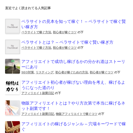
直近でよく読まれてる人気記事
ペラサイトの見本を知って稼ぐ！ – ペラサイトで稼ぐ賢
い稼ぎ方
ペラサイトで稼ぐ方法
,
初心者が稼ぐコツ
の下
ペラサイトとは？ – ペラサイトで稼ぐ賢い稼ぎ方
ペラサイトで稼ぐ方法
,
初心者が稼ぐコツ
の下
アフィリエイトで成功し稼げるかの分かれ道はストーリ
ーにあり
SEO対策
,
リスティング
,
初心者が稼ぐための方法
,
初心者が稼ぐコツ
の下
アフィリエイト初心者が稼げない理由を考え、稼げるよ
うになった道のり
アフィリエイト副業日記
の下
物販アフィリエイトとは？やり方次第で本当に稼げるネ
ット副業です！
アフィリエイト副業日記
,
物販アフィリエイトで稼ぐコツ
の下
アフィリエイトの稼げるジャンル – 穴場キーワードで稼
ぐ