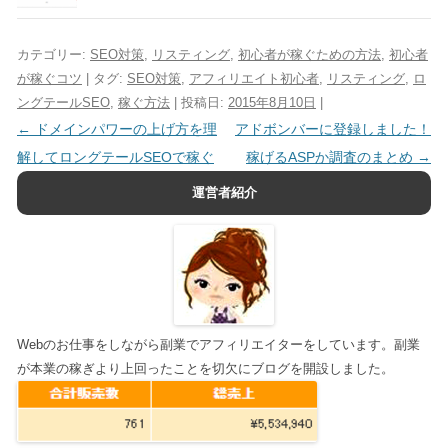
カテゴリー:
SEO対策
,
リスティング
,
初心者が稼ぐための方法
,
初心者
が稼ぐコツ
| タグ:
SEO対策
,
アフィリエイト初心者
,
リスティング
,
ロ
ングテールSEO
,
稼ぐ方法
| 投稿日:
2015年8月10日
|
投稿ナビゲーション
←
ドメインパワーの上げ方を理
アドボンバーに登録しました！
解してロングテールSEOで稼ぐ
稼げるASPか調査のまとめ
→
運営者紹介
Webのお仕事をしながら副業でアフィリエイターをしています。副業
が本業の稼ぎより上回ったことを切欠にブログを開設しました。