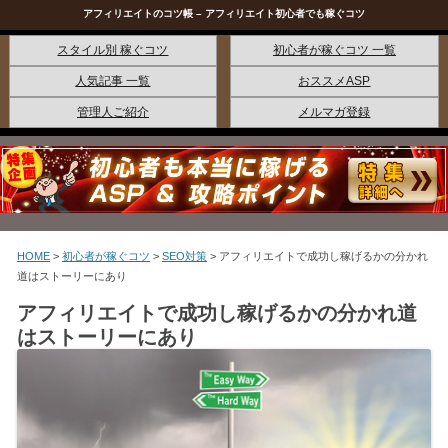
アフィリエイトのコツ帳 – アフィリエイト初心者でも稼ぐコツ
コンテンツへ移動
スタイル別 稼ぐコツ
初心者が稼ぐコツ 一覧
人気記事 一覧
おススメASP
管理人ご紹介
メルマガ登録
HOME
>
初心者が稼ぐコツ
>
SEO対策
>
アフィリエイトで成功し稼げるかの分かれ
道はストーリーにあり
アフィリエイトで成功し稼げるかの分かれ道
はストーリーにあり