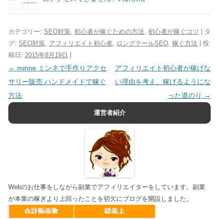
カテゴリー:
SEO対策
,
初心者が稼ぐための方法
,
初心者が稼ぐコツ
| タ
グ:
SEO対策
,
アフィリエイト初心者
,
ロングテールSEO
,
稼ぐ方法
| 投
稿日:
2015年8月19日
|
投稿ナビゲーション
←
minne ミンネで手作りアクセ
アフィリエイト初心者が稼げな
サリー販売 ハンドメイドで稼ぐ
い理由を考え、稼げるようにな
方法
った道のり
→
運営者紹介
Webのお仕事をしながら副業でアフィリエイターをしています。副業
が本業の稼ぎより上回ったことを切欠にブログを開設しました。