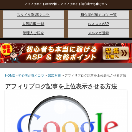
アフィリエイトのコツ帳 – アフィリエイト初心者でも稼ぐコツ
コンテンツへ移動
スタイル別 稼ぐコツ
初心者が稼ぐコツ 一覧
人気記事 一覧
おススメASP
管理人ご紹介
メルマガ登録
HOME
>
初心者が稼ぐコツ
>
SEO対策
>
アフィリブログ記事を上位表示させる方法
アフィリブログ記事を上位表示させる方法