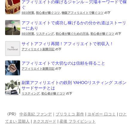
アフィリエイトの稼げるジャンル – 穴場キーワードで稼
ぐ
SEO対策
,
初心者が稼ぐコツ
,
物販アフィリエイトで稼ぐコツ
の下
アフィリエイトで成功し稼げるかの分かれ道はストーリ
ーにあり
SEO対策
,
リスティング
,
初心者が稼ぐための方法
,
初心者が稼ぐコツ
の下
サイトアフィリ再開！アフィリエイトで初収入！
アフィリエイト副業日記
の下
アフィリエイトで大切なのは信頼を得ること
アフィリエイト副業日記
の下
副業アフィリエイトの鉄則 YAHOOリスティング スポン
サードサーチとは
リスティング
,
初心者が稼ぐコツ
の下
《PR》
中谷美紀 ファンデ
｜
ブリラミコ 新作
|
ヨギボー 口コミ
|
ひと
てまい 芸能人
|
ネクスガード
|
産後 フライビシット