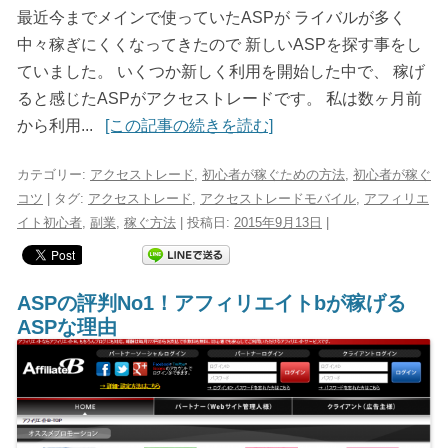
最近今までメインで使っていたASPが ライバルが多く
中々稼ぎにくくなってきたので 新しいASPを探す事をし
ていました。 いくつか新しく利用を開始した中で、 稼げ
ると感じたASPがアクセストレードです。 私は数ヶ月前
から利用...
[この記事の続きを読む]
カテゴリー:
アクセストレード
,
初心者が稼ぐための方法
,
初心者が稼ぐ
コツ
| タグ:
アクセストレード
,
アクセストレードモバイル
,
アフィリエ
イト初心者
,
副業
,
稼ぐ方法
| 投稿日:
2015年9月13日
|
ASPの評判No1！アフィリエイトbが稼げる
ASPな理由