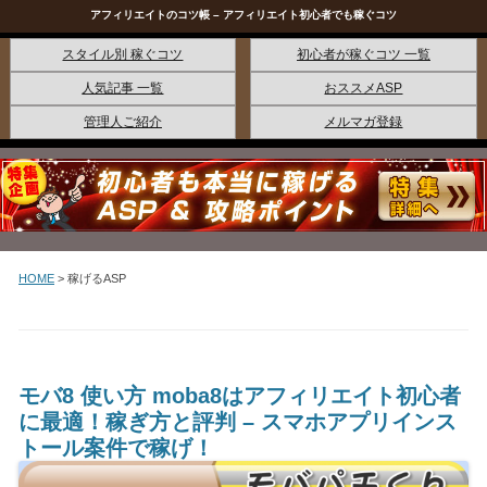
アフィリエイトのコツ帳 – アフィリエイト初心者でも稼ぐコツ
コンテンツへ移動
スタイル別 稼ぐコツ
初心者が稼ぐコツ 一覧
人気記事 一覧
おススメASP
管理人ご紹介
メルマガ登録
HOME
>
稼げるASP
モバ8 使い方 moba8はアフィリエイト初心者
に最適！稼ぎ方と評判 – スマホアプリインス
トール案件で稼げ！