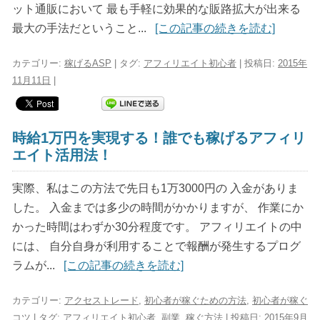
ット通販において 最も手軽に効果的な販路拡大が出来る
最大の手法だということ...
[この記事の続きを読む]
カテゴリー:
稼げるASP
| タグ:
アフィリエイト初心者
| 投稿日:
2015年
11月11日
|
時給1万円を実現する！誰でも稼げるアフィリ
エイト活用法！
実際、私はこの方法で先日も1万3000円の 入金がありま
した。 入金までは多少の時間がかかりますが、 作業にか
かった時間はわずか30分程度です。 アフィリエイトの中
には、 自分自身が利用することで報酬が発生するプログ
ラムが...
[この記事の続きを読む]
カテゴリー:
アクセストレード
,
初心者が稼ぐための方法
,
初心者が稼ぐ
コツ
| タグ:
アフィリエイト初心者
,
副業
,
稼ぐ方法
| 投稿日:
2015年9月