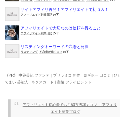
サイトアフィリ再開！アフィリエイトで初収入！
アフィリエイト副業日記
の下
アフィリエイトで大切なのは信頼を得ること
アフィリエイト副業日記
の下
リスティングキーワードの穴場と発掘
リスティング
,
初心者が稼ぐコツ
の下
《PR》
中谷美紀 ファンデ
｜
ブリラミコ 新作
|
ヨギボー 口コミ
|
ひと
てまい 芸能人
|
ネクスガード
|
産後 フライビシット
アフィリエイト初心者でも月50万円稼ぐコツ ｜アフィリ
エイト副業ブログ