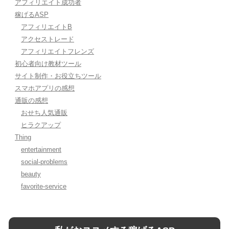
アフィリエイト成功者
稼げるASP
アフィリエイトB
アクセストレード
アフィリエイトフレンズ
初心者向け教材ツール
サイト制作・お役立ちツール
スマホアプリの感想
通販の感想
おせち人気通販
ヒラクアップ
Thing
entertainment
social-problems
beauty
favorite-service