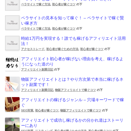
ペラサイトで稼ぐ方法
,
初心者が稼ぐコツ
の下
ペラサイトの見本を知って稼ぐ！ – ペラサイトで稼ぐ賢
い稼ぎ方
ペラサイトで稼ぐ方法
,
初心者が稼ぐコツ
の下
時給1万円を実現する！誰でも稼げるアフィリエイト活用
法！
アクセストレード
,
初心者が稼ぐための方法
,
初心者が稼ぐコツ
の下
アフィリエイト初心者が稼げない理由を考え、稼げるよ
うになった道のり
アフィリエイト副業日記
の下
物販アフィリエイトとは？やり方次第で本当に稼げるネ
ット副業です！
アフィリエイト副業日記
,
物販アフィリエイトで稼ぐコツ
の下
アフィリエイトの稼げるジャンル – 穴場キーワードで稼
ぐ
SEO対策
,
初心者が稼ぐコツ
,
物販アフィリエイトで稼ぐコツ
の下
アフィリエイトで成功し稼げるかの分かれ道はストーリ
ーにあり
SEO対策
,
リスティング
,
初心者が稼ぐための方法
,
初心者が稼ぐコツ
の下