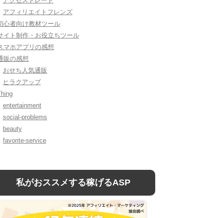
アクセストレード
アフィリエイトフレンズ
初心者向け教材ツール
サイト制作・お役立ちツール
スマホアプリの感想
通販の感想
おせち人気通販
ヒラクアップ
Thing
entertainment
social-problems
beauty
favorite-service
私がおススメする稼げるASP