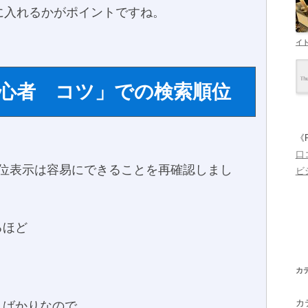
に入れるかがポイントですね。
イ
心者 コツ」での検索順位
《
口
位表示は容易にできることを再確認しまし
ビ
るほど
。
カ
カ
んばかりなので