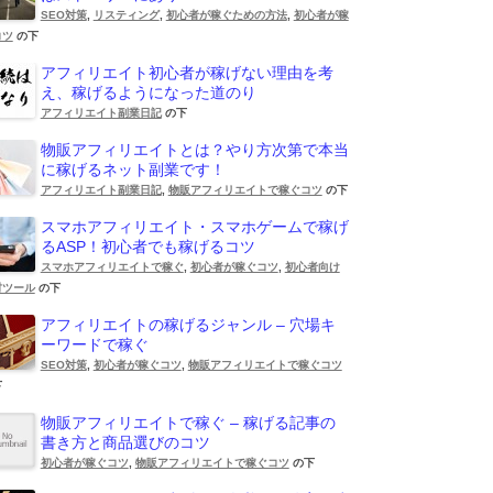
SEO対策
,
リスティング
,
初心者が稼ぐための方法
,
初心者が稼
コツ
の下
アフィリエイト初心者が稼げない理由を考
え、稼げるようになった道のり
アフィリエイト副業日記
の下
物販アフィリエイトとは？やり方次第で本当
に稼げるネット副業です！
アフィリエイト副業日記
,
物販アフィリエイトで稼ぐコツ
の下
スマホアフィリエイト・スマホゲームで稼げ
るASP！初心者でも稼げるコツ
スマホアフィリエイトで稼ぐ
,
初心者が稼ぐコツ
,
初心者向け
材ツール
の下
アフィリエイトの稼げるジャンル – 穴場キ
ーワードで稼ぐ
SEO対策
,
初心者が稼ぐコツ
,
物販アフィリエイトで稼ぐコツ
下
物販アフィリエイトで稼ぐ – 稼げる記事の
書き方と商品選びのコツ
初心者が稼ぐコツ
,
物販アフィリエイトで稼ぐコツ
の下