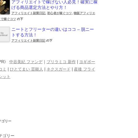
アフィリエイトで稼げない人必見！確実に稼
げる商品選定方法とやり方！
アフィリエイト副業日記
,
初心者が稼ぐコツ
,
物販アフィリエ
トで稼ぐコツ
の下
ニートとフリーターの違いはココ – 脱ニー
トする方法！
アフィリエイト副業日記
の下
PR》
中谷美紀 ファンデ
｜
ブリラミコ 新作
|
ヨギボー
コミ
|
ひとてまい 芸能人
|
ネクスガード
|
産後 フライ
シット
テゴリー
テゴリー