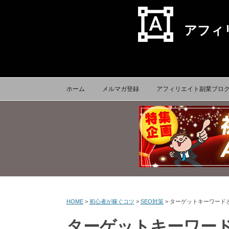
format_shapes
アフィ
ホーム
メルマガ登録
アフィリエイト副業ブロ
HOME
>
初心者が稼ぐコツ
>
SEO対策
>
ターゲットキーワード
ターゲットキーワー