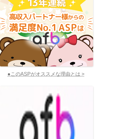
●このASPがオススメな理由とは >