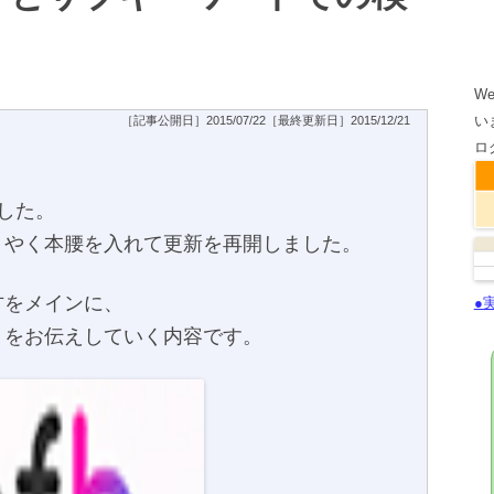
W
い
［記事公開日］2015/07/22［最終更新日］2015/12/21
ロ
した。
うやく本腰を入れて更新を再開しました。
方をメインに、
●
トをお伝えしていく内容です。