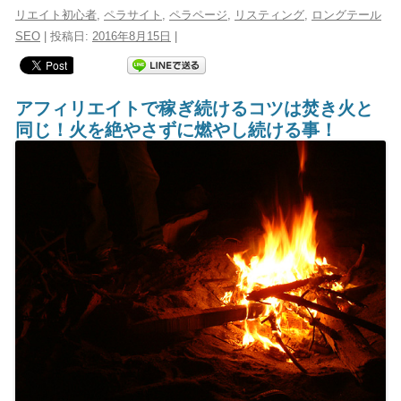
リエイト初心者
,
ペラサイト
,
ペラページ
,
リスティング
,
ロングテール
SEO
| 投稿日:
2016年8月15日
|
アフィリエイトで稼ぎ続けるコツは焚き火と
同じ！火を絶やさずに燃やし続ける事！