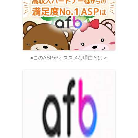
●このASPがオススメな理由とは >