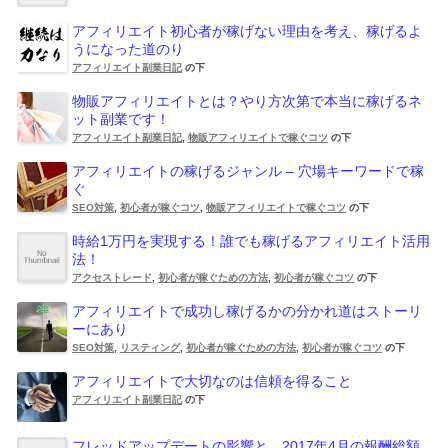
アフィリエイト初心者が稼げない理由を考え、稼げるよ
うになった道のり
アフィリエイト副業日記
の下
物販アフィリエイトとは？やり方次第で本当に稼げるネ
ット副業です！
アフィリエイト副業日記
,
物販アフィリエイトで稼ぐコツ
の下
アフィリエイトの稼げるジャンル – 穴場キーワードで稼
ぐ
SEO対策
,
初心者が稼ぐコツ
,
物販アフィリエイトで稼ぐコツ
の下
時給1万円を実現する！誰でも稼げるアフィリエイト活用
法！
アクセストレード
,
初心者が稼ぐための方法
,
初心者が稼ぐコツ
の下
アフィリエイトで成功し稼げるかの分かれ道はストーリ
ーにあり
SEO対策
,
リスティング
,
初心者が稼ぐための方法
,
初心者が稼ぐコツ
の下
アフィリエイトで大切なのは信頼を得ること
アフィリエイト副業日記
の下
フレッドアップデートの影響と、2017年4月の報酬総額