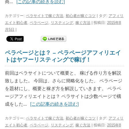
商...
[この記事の続きを読む]
カテゴリー:
ペラサイトで稼ぐ方法
,
初心者が稼ぐコツ
| タグ:
アフィリ
エイト初心者
,
ペラページ
,
リスティング
,
稼ぐ方法
| 投稿日:
2015年8
月5日
|
ペラページとは？ – ペラページアフィリエイ
トはヤフーリスティングで稼げ！
前回はペラサイトについて概要と、 稼げる作り方を解説
致しました。 今回は、さらに簡略化をした、 ペラページ
を題材にし、概要と稼ぎ方を解説していきます。 ペラペ
ージアフィリエイトとは？ ペラサイトは少数ページで構
成をした...
[この記事の続きを読む]
カテゴリー:
ペラサイトで稼ぐ方法
,
初心者が稼ぐコツ
| タグ:
アフィリ
エイト初心者
,
ペラページ
,
リスティング
,
稼ぐ方法
| 投稿日:
2015年8