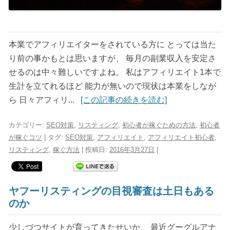
本業でアフィリエイターをされている方に とっては当た
り前の事かもとは思いますが、 毎月の副業収入を安定さ
せるのは中々難しいですよね。 私はアフィリエイト1本で
生計を立てれるほど 能力が無いので現状は本業をしなが
ら 日々アフィリ...
[この記事の続きを読む]
カテゴリー:
SEO対策
,
リスティング
,
初心者が稼ぐための方法
,
初心者
が稼ぐコツ
| タグ:
SEO対策
,
アフィリエイト
,
アフィリエイト初心者
,
リスティング
,
稼ぐ方法
| 投稿日:
2016年3月27日
|
ヤフーリスティングの目視審査は土日もある
のか
少しづつサイトが育ってきたせいか、 最近グーグルアナ