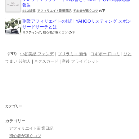
報告
SEO対策
,
アフィリエイト副業日記
,
初心者が稼ぐコツ
の下
副業アフィリエイトの鉄則 YAHOOリスティング スポン
サードサーチとは
リスティング
,
初心者が稼ぐコツ
の下
《PR》
中谷美紀 ファンデ
｜
ブリラミコ 新作
|
ヨギボー 口コミ
|
ひと
てまい 芸能人
|
ネクスガード
|
産後 フライビシット
カテゴリー
カテゴリー
アフィリエイト副業日記
初心者が稼ぐコツ