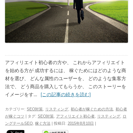
アフィリエイト初心者の方や、 これからアフィリエイト
を始める方が 成功するには、 稼ぐためにはどのような商
材を選び、 どんな属性のユーザーを、 どのような集客方
法で、 どう商品を購入してもらうか、 このストーリーを
イメージをす...
[この記事の続きを読む]
カテゴリー:
SEO対策
,
リスティング
,
初心者が稼ぐための方法
,
初心者
が稼ぐコツ
| タグ:
SEO対策
,
アフィリエイト初心者
,
リスティング
,
ロ
ングテールSEO
,
稼ぐ方法
| 投稿日:
2015年8月10日
|