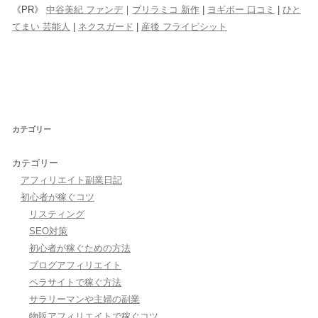
《PR》
中谷美紀 ファンデ
｜
ブリラミコ 新作
|
ヨギボー 口コミ
|
ひと
てまい 芸能人
|
ネクスガード
|
産後 フライビシット
カテゴリー
カテゴリー
アフィリエイト副業日記
初心者が稼ぐコツ
リスティング
SEO対策
初心者が稼ぐための方法
ブログアフィリエイト
ペラサイトで稼ぐ方法
サラリーマンや主婦の副業
物販アフィリエイトで稼ぐコツ