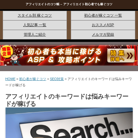
アフィリエイトのコツ帳 – アフィリエイト初心者でも稼ぐコツ
コンテンツへ移動
スタイル別 稼ぐコツ
初心者が稼ぐコツ 一覧
人気記事 一覧
おススメASP
管理人ご紹介
メルマガ登録
HOME
>
初心者が稼ぐコツ
>
SEO対策
>
アフィリエイトのキーワードは悩みキーワ
ードが稼げる
アフィリエイトのキーワードは悩みキーワー
ドが稼げる