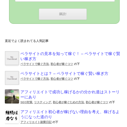
直近でよく読まれてる人気記事
ペラサイトの見本を知って稼ぐ！ – ペラサイトで稼ぐ賢
い稼ぎ方
ペラサイトで稼ぐ方法
,
初心者が稼ぐコツ
の下
ペラサイトとは？ – ペラサイトで稼ぐ賢い稼ぎ方
ペラサイトで稼ぐ方法
,
初心者が稼ぐコツ
の下
アフィリエイトで成功し稼げるかの分かれ道はストーリ
ーにあり
SEO対策
,
リスティング
,
初心者が稼ぐための方法
,
初心者が稼ぐコツ
の下
アフィリエイト初心者が稼げない理由を考え、稼げるよ
うになった道のり
アフィリエイト副業日記
の下