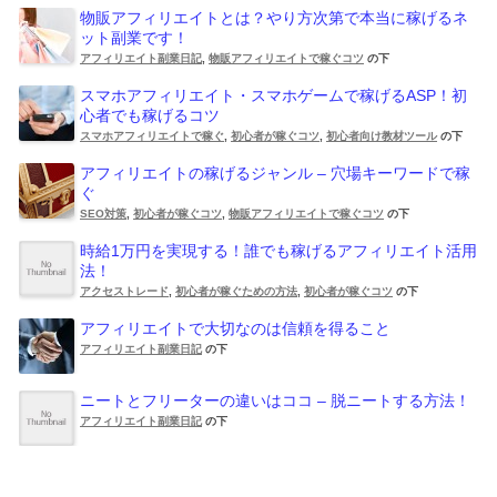
物販アフィリエイトとは？やり方次第で本当に稼げるネ
ット副業です！
アフィリエイト副業日記
,
物販アフィリエイトで稼ぐコツ
の下
スマホアフィリエイト・スマホゲームで稼げるASP！初
心者でも稼げるコツ
スマホアフィリエイトで稼ぐ
,
初心者が稼ぐコツ
,
初心者向け教材ツール
の下
アフィリエイトの稼げるジャンル – 穴場キーワードで稼
ぐ
SEO対策
,
初心者が稼ぐコツ
,
物販アフィリエイトで稼ぐコツ
の下
時給1万円を実現する！誰でも稼げるアフィリエイト活用
法！
アクセストレード
,
初心者が稼ぐための方法
,
初心者が稼ぐコツ
の下
アフィリエイトで大切なのは信頼を得ること
アフィリエイト副業日記
の下
ニートとフリーターの違いはココ – 脱ニートする方法！
アフィリエイト副業日記
の下