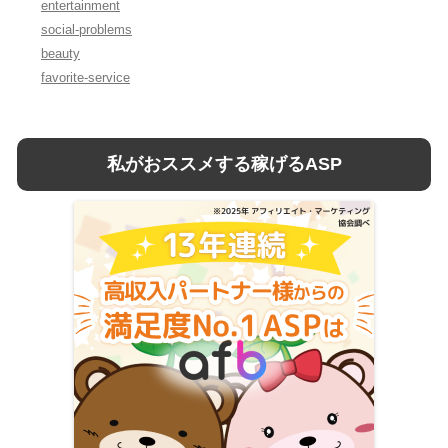
entertainment
social-problems
beauty
favorite-service
私がおススメする稼げるASP