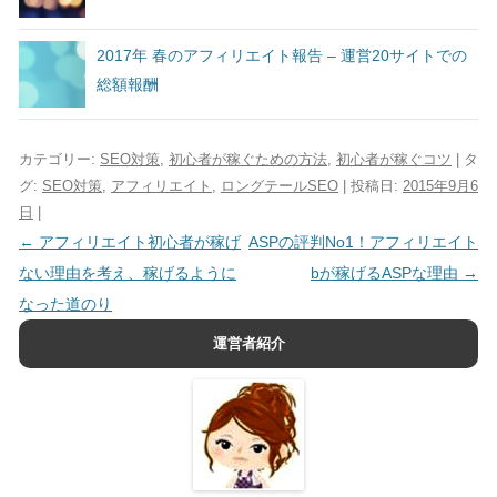
2017年 春のアフィリエイト報告 – 運営20サイトでの
総額報酬
カテゴリー:
SEO対策
,
初心者が稼ぐための方法
,
初心者が稼ぐコツ
| タ
グ:
SEO対策
,
アフィリエイト
,
ロングテールSEO
| 投稿日:
2015年9月6
日
|
投稿ナビゲーション
←
アフィリエイト初心者が稼げ
ASPの評判No1！アフィリエイト
ない理由を考え、稼げるように
bが稼げるASPな理由
→
なった道のり
運営者紹介