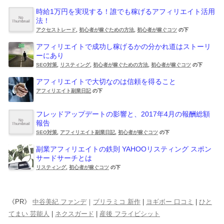
時給1万円を実現する！誰でも稼げるアフィリエイト活用
法！
アクセストレード
,
初心者が稼ぐための方法
,
初心者が稼ぐコツ
の下
アフィリエイトで成功し稼げるかの分かれ道はストーリ
ーにあり
SEO対策
,
リスティング
,
初心者が稼ぐための方法
,
初心者が稼ぐコツ
の下
アフィリエイトで大切なのは信頼を得ること
アフィリエイト副業日記
の下
フレッドアップデートの影響と、2017年4月の報酬総額
報告
SEO対策
,
アフィリエイト副業日記
,
初心者が稼ぐコツ
の下
副業アフィリエイトの鉄則 YAHOOリスティング スポン
サードサーチとは
リスティング
,
初心者が稼ぐコツ
の下
《PR》
中谷美紀 ファンデ
｜
ブリラミコ 新作
|
ヨギボー 口コミ
|
ひと
てまい 芸能人
|
ネクスガード
|
産後 フライビシット