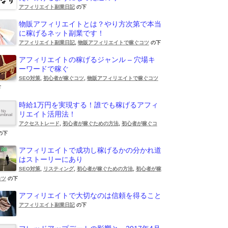
アフィリエイト副業日記
の下
物販アフィリエイトとは？やり方次第で本当
に稼げるネット副業です！
アフィリエイト副業日記
,
物販アフィリエイトで稼ぐコツ
の下
アフィリエイトの稼げるジャンル – 穴場キ
ーワードで稼ぐ
SEO対策
,
初心者が稼ぐコツ
,
物販アフィリエイトで稼ぐコツ
下
時給1万円を実現する！誰でも稼げるアフィ
リエイト活用法！
アクセストレード
,
初心者が稼ぐための方法
,
初心者が稼ぐコ
の下
アフィリエイトで成功し稼げるかの分かれ道
はストーリーにあり
SEO対策
,
リスティング
,
初心者が稼ぐための方法
,
初心者が稼
コツ
の下
アフィリエイトで大切なのは信頼を得ること
アフィリエイト副業日記
の下