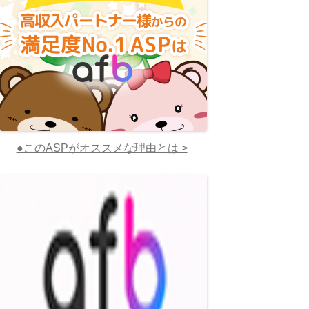
●このASPがオススメな理由とは >