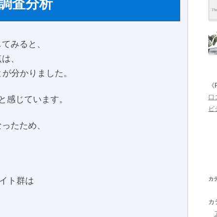
を調査分析
してみると、
点は、
ことが分かりました。
《
口
と感じています。
ビ
なったため、
カ
サイト群は
カ