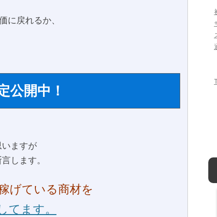
評価に戻れるか、
定公開中！
思いますが
断言します。
稼げている商材を
してます。