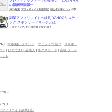
フレッドアップデートの影響と、2017年4月
の報酬総額報告
SEO対策
,
アフィリエイト副業日記
,
初心者が稼ぐコツ
の下
副業アフィリエイトの鉄則 YAHOOリスティ
ング スポンサードサーチとは
リスティング
,
初心者が稼ぐコツ
の下
PR》
中谷美紀 ファンデ
｜
ブリラミコ 新作
|
ヨギボー
コミ
|
ひとてまい 芸能人
|
ネクスガード
|
産後 フライ
シット
テゴリー
テゴリー
アフィリエイト副業日記