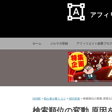
format_shapes
アフィ
ホーム
メルマガ登録
アフィリエイト副業ブロ
HOME
>
初心者が稼ぐコツ
>
SEO対策
>
検索順位の変動 原因を調査
検索順位の変動 原因を調