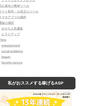
アフィリエイトフレンズ
初心者向け教材ツール
サイト制作・お役立ちツール
スマホアプリの感想
通販の感想
おせち人気通販
ヒラクアップ
Thing
entertainment
social-problems
beauty
favorite-service
私がおススメする稼げるASP