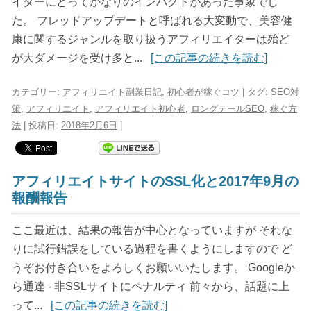
イターにとってかなりのインパクトがあった事象でし
た。 フレッドアップデートと呼ばれる大変動で、美容健
康に関するジャンルを取り扱うアフィリエイターは殆ど
が大ダメージを受け多と...
[この記事の続きを読む]
カテゴリー:
アフィリエイト副業日記
,
初心者が稼ぐコツ
| タグ:
SEO対
策
,
アフィリエイト
,
アフィリエイト初心者
,
ロングテールSEO
,
稼ぐ方
法
| 投稿日:
2018年2月6日
|
アフィリエイトサイトのSSL化と2017年9月の
報酬報告
ここ最近は、結果の報告が中心となっていますが それな
りに試行錯誤をしている過程を書くようにしますので ど
うぞお付き合いをよろしくお願いいたします。 Googleか
ら通達 - 非SSLサイトにペナルティ 前々から、話題に上
って...
[この記事の続きを読む]