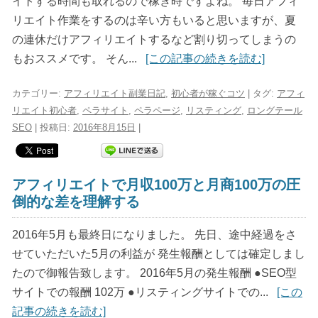
イトする時間も取れるので稼ぎ時ですよね。 毎日アフィ
リエイト作業をするのは辛い方もいると思いますが、夏
の連休だけアフィリエイトするなど割り切ってしまうの
もおススメです。 そん...
[この記事の続きを読む]
カテゴリー:
アフィリエイト副業日記
,
初心者が稼ぐコツ
| タグ:
アフィ
リエイト初心者
,
ペラサイト
,
ペラページ
,
リスティング
,
ロングテール
SEO
| 投稿日:
2016年8月15日
|
アフィリエイトで月収100万と月商100万の圧
倒的な差を理解する
2016年5月も最終日になりました。 先日、途中経過をさ
せていただいた5月の利益が 発生報酬としては確定しまし
たので御報告致します。 2016年5月の発生報酬 ●SEO型
サイトでの報酬 102万 ●リスティングサイトでの...
[この
記事の続きを読む]