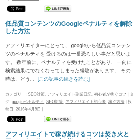
低品質コンテンツのGoogleペナルティを解除
した方法
アフィリエイターにとって、 googleから低品質コンテン
ツのペナルティを 受けるのは一番恐ろしい事だと思いま
す。 数年前に、ペナルティを受けたことがあり、 一向に
検索結果にでなくなってしまった経験があります。 その
時は、どう...
[この記事の続きを読む]
カテゴリー:
SEO対策
,
アフィリエイト副業日記
,
初心者が稼ぐコツ
| タ
グ:
googleペナルティ
,
SEO対策
,
アフィリエイト初心者
,
稼ぐ方法
| 投
稿日:
2016年4月8日
|
アフィリエイトで稼ぎ続けるコツは焚き火と