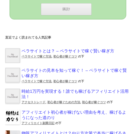
直近でよく読まれてる人気記事
ペラサイトとは？ – ペラサイトで稼ぐ賢い稼ぎ方
ペラサイトで稼ぐ方法
,
初心者が稼ぐコツ
の下
ペラサイトの見本を知って稼ぐ！ – ペラサイトで稼ぐ賢
い稼ぎ方
ペラサイトで稼ぐ方法
,
初心者が稼ぐコツ
の下
時給1万円を実現する！誰でも稼げるアフィリエイト活用
法！
アクセストレード
,
初心者が稼ぐための方法
,
初心者が稼ぐコツ
の下
アフィリエイト初心者が稼げない理由を考え、稼げるよ
うになった道のり
アフィリエイト副業日記
の下
物販アフィリエイトとは？やり方次第で本当に稼げるネ