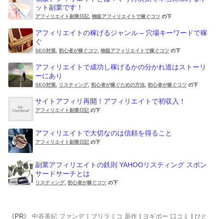
ット副業です！
アフィリエイト副業日記
,
物販アフィリエイトで稼ぐコツ
の下
アフィリエイトの稼げるジャンル – 穴場キーワードで稼
ぐ
SEO対策
,
初心者が稼ぐコツ
,
物販アフィリエイトで稼ぐコツ
の下
アフィリエイトで成功し稼げるかの分かれ道はストーリ
ーにあり
SEO対策
,
リスティング
,
初心者が稼ぐための方法
,
初心者が稼ぐコツ
の下
サイトアフィリ再開！アフィリエイトで初収入！
アフィリエイト副業日記
の下
アフィリエイトで大切なのは信頼を得ること
アフィリエイト副業日記
の下
副業アフィリエイトの鉄則 YAHOOリスティング スポン
サードサーチとは
リスティング
,
初心者が稼ぐコツ
の下
《PR》
中谷美紀 ファンデ
｜
ブリラミコ 新作
|
ヨギボー 口コミ
|
ひと