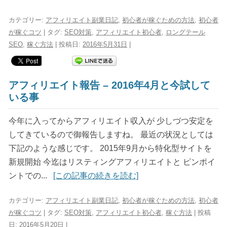
カテゴリー:
アフィリエイト副業日記
,
初心者が稼ぐための方法
,
初心者
が稼ぐコツ
| タグ:
SEO対策
,
アフィリエイト初心者
,
ロングテール
SEO
,
稼ぐ方法
| 投稿日:
2016年5月31日
|
アフィリエイト報告 – 2016年4月と今試して
いる事
今年に入ってからアフィリエイト収入が 少しづつ安定を
してきているので御報告しますね。 最近の状況としては
下記のような感じです。 2015年9月から特化型サイトを
新規開始 今迄はリスティングアフィリエイトと ピンポイ
ントでの...
[この記事の続きを読む]
カテゴリー:
アフィリエイト副業日記
,
初心者が稼ぐための方法
,
初心者
が稼ぐコツ
| タグ:
SEO対策
,
アフィリエイト初心者
,
稼ぐ方法
| 投稿
日:
2016年5月20日
|