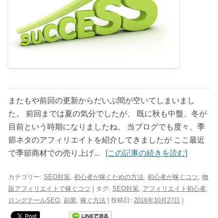
またもや前回の更新からだいぶ間が空いてしまいまし
た。 前回までは夏の気分でしたが、 既に秋も中盤、冬が
目前という時期になりましたね。 当ブログでも度々、季
節ネタのアフィリエイトを紹介してきましたが ここ最近
で季節商材での売り上げ...
[この記事の続きを読む]
カテゴリー:
SEO対策
,
初心者が稼ぐための方法
,
初心者が稼ぐコツ
,
物
販アフィリエイトで稼ぐコツ
| タグ:
SEO対策
,
アフィリエイト初心者
,
ロングテールSEO
,
副業
,
稼ぐ方法
| 投稿日:
2016年10月27日
|