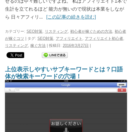
せるのは中々難しいですよね。 私はアフィリエイト1本で
生計を立てれるほど 能力が無いので現状は本業をしなが
ら 日々アフィリ...
[この記事の続きを読む]
カテゴリー:
SEO対策
,
リスティング
,
初心者が稼ぐための方法
,
初心者
が稼ぐコツ
| タグ:
SEO対策
,
アフィリエイト
,
アフィリエイト初心者
,
リスティング
,
稼ぐ方法
| 投稿日:
2016年3月27日
|
上位表示しやすいサブキーワードとは？口語
体が検索キーワードの穴場！