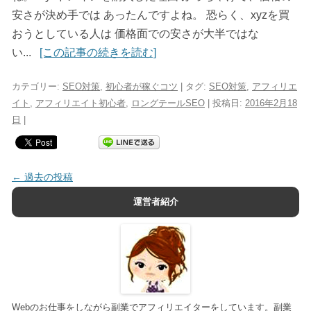
安さが決め手では あったんですよね。 恐らく、xyzを買
おうとしている人は 価格面での安さが大半ではな
い...
[この記事の続きを読む]
カテゴリー:
SEO対策
,
初心者が稼ぐコツ
| タグ:
SEO対策
,
アフィリエ
イト
,
アフィリエイト初心者
,
ロングテールSEO
| 投稿日:
2016年2月18
日
|
投稿ナビゲーション
←
過去の投稿
運営者紹介
Webのお仕事をしながら副業でアフィリエイターをしています。副業