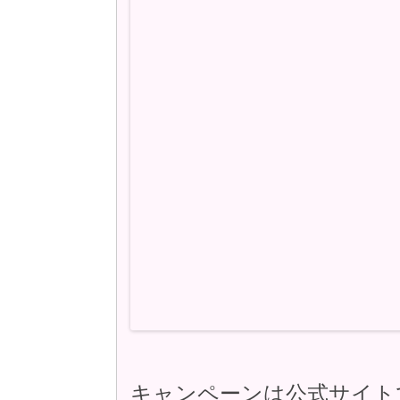
限定！1週間のトライアル
ブランドデビュー限定セッ
ピンクファンデデビューセ
など公式Webサイト限定
期限は特に明記されていな
暫くはこのキャンペーンが
試供品に関しては、現在は
申し込みをしている所は無